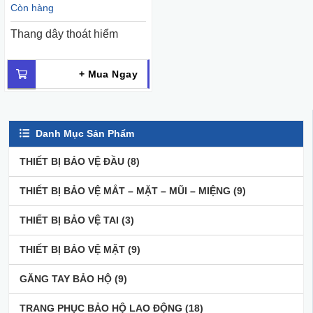
Còn hàng
Thang dây thoát hiểm
+ Mua Ngay
Danh Mục Sản Phẩm
THIẾT BỊ BẢO VỆ ĐẦU
(8)
THIẾT BỊ BẢO VỆ MẮT – MẶT – MŨI – MIỆNG
(9)
THIẾT BỊ BẢO VỆ TAI
(3)
THIẾT BỊ BẢO VỆ MẶT
(9)
GĂNG TAY BẢO HỘ
(9)
TRANG PHỤC BẢO HỘ LAO ĐỘNG
(18)