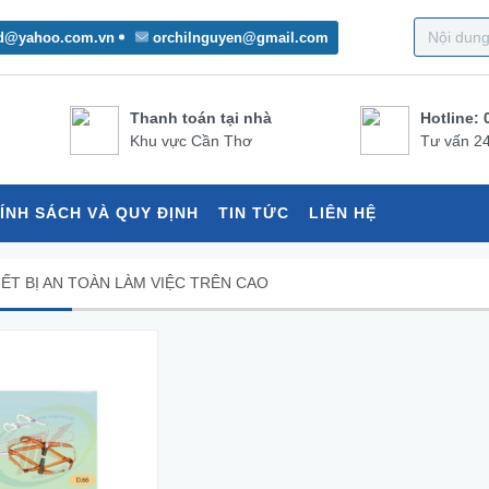
d@yahoo.com.vn
orchilnguyen@gmail.com
Thanh toán tại nhà
Hotline: 
Khu vực Cần Thơ
Tư vấn 24
ÍNH SÁCH VÀ QUY ĐỊNH
TIN TỨC
LIÊN HỆ
IẾT BỊ AN TOÀN LÀM VIỆC TRÊN CAO