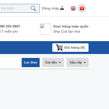
Đăng nhập
090 333 0907
Giao hàng toàn quốc
/7 miễn phí
Ship Cod tận nhà
Giỏ hàng (
0
)
Lọc theo
Giá tiền
Sắp xếp