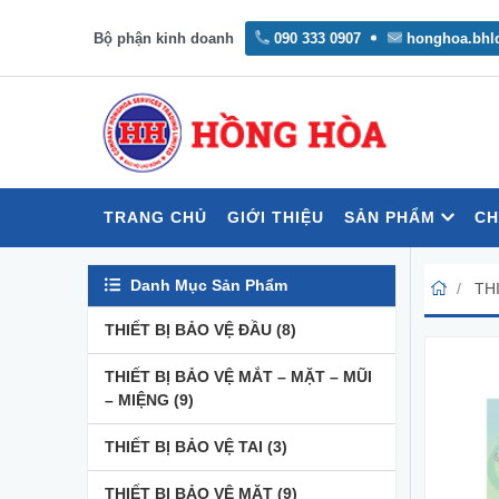
Bộ phận kinh doanh
090 333 0907
honghoa.bhl
TRANG CHỦ
GIỚI THIỆU
SẢN PHẨM
CH
Danh Mục Sản Phẩm
TH
THIẾT BỊ BẢO VỆ ĐẦU
(8)
THIẾT BỊ BẢO VỆ MẮT – MẶT – MŨI
– MIỆNG
(9)
THIẾT BỊ BẢO VỆ TAI
(3)
THIẾT BỊ BẢO VỆ MẶT
(9)