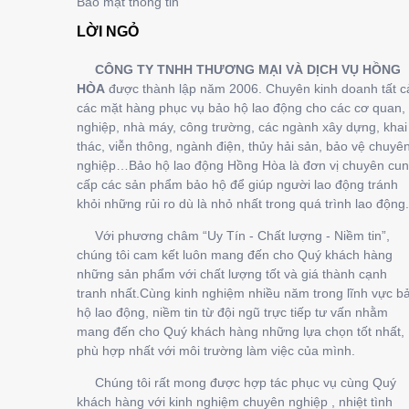
Bảo mật thông tin
LỜI NGỎ
CÔNG TY TNHH THƯƠNG MẠI VÀ DỊCH VỤ HỒNG
HÒA
được thành lập năm 2006. Chuyên kinh doanh tất c
các mặt hàng phục vụ bảo hộ lao động cho các cơ quan, 
nghiệp, nhà máy, công trường, các ngành xây dựng, khai
thác, viễn thông, ngành điện, thủy hải sản, bảo vệ chuyê
nghiệp…Bảo hộ lao động Hồng Hòa là đơn vị chuyên cu
cấp các sản phẩm bảo hộ để giúp người lao động tránh
khỏi những rủi ro dù là nhỏ nhất trong quá trình lao động.
Với phương châm “Uy Tín - Chất lượng - Niềm tin”,
chúng tôi cam kết luôn mang đến cho Quý khách hàng
những sản phẩm với chất lượng tốt và giá thành cạnh
tranh nhất.Cùng kinh nghiệm nhiều năm trong lĩnh vực b
hộ lao động, niềm tin từ đội ngũ trực tiếp tư vấn nhằm
mang đến cho Quý khách hàng những lựa chọn tốt nhất,
phù hợp nhất với môi trường làm việc của mình.
Chúng tôi rất mong được hợp tác phục vụ cùng Quý
khách hàng với kinh nghiệm chuyên nghiệp , nhiệt tình