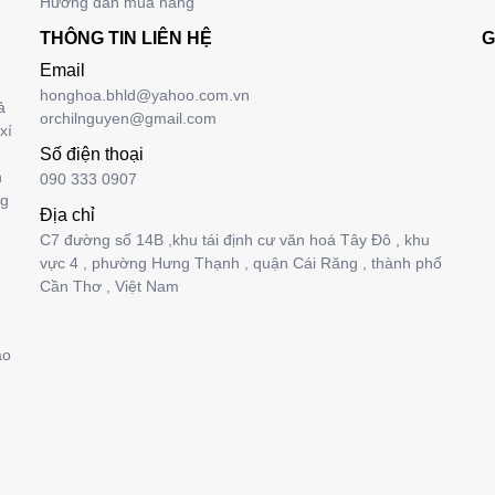
Hướng dẫn mua hàng
THÔNG TIN LIÊN HỆ
G
Email
honghoa.bhld@yahoo.com.vn
ả
orchilnguyen@gmail.com
xí
Số điện thoại
n
090 333 0907
ng
Địa chỉ
C7 đường số 14B ,khu tái định cư văn hoá Tây Đô , khu
vực 4 , phường Hưng Thạnh , quận Cái Răng , thành phố
Cần Thơ , Việt Nam
ảo