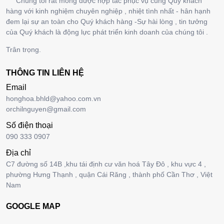
Chúng tôi rất mong được hợp tác phục vụ cùng Quý khách
hàng với kinh nghiệm chuyên nghiệp , nhiệt tình nhất - hân hạnh
đem lại sự an toàn cho Quý khách hàng -Sự hài lòng , tin tưởng
của Quý khách là động lực phát triển kinh doanh của chúng tôi .
Trân trọng.
THÔNG TIN LIÊN HỆ
Email
honghoa.bhld@yahoo.com.vn
orchilnguyen@gmail.com
Số điện thoại
090 333 0907
Địa chỉ
C7 đường số 14B ,khu tái định cư văn hoá Tây Đô , khu vực 4 ,
phường Hưng Thạnh , quận Cái Răng , thành phố Cần Thơ , Việt
Nam
GOOGLE MAP