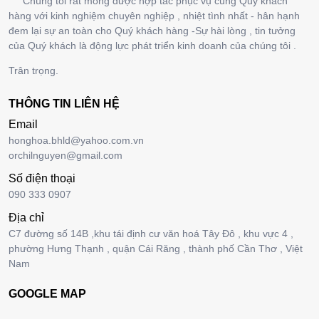
Chúng tôi rất mong được hợp tác phục vụ cùng Quý khách
hàng với kinh nghiệm chuyên nghiệp , nhiệt tình nhất - hân hạnh
đem lại sự an toàn cho Quý khách hàng -Sự hài lòng , tin tưởng
của Quý khách là động lực phát triển kinh doanh của chúng tôi .
Trân trọng.
THÔNG TIN LIÊN HỆ
Email
honghoa.bhld@yahoo.com.vn
orchilnguyen@gmail.com
Số điện thoại
090 333 0907
Địa chỉ
C7 đường số 14B ,khu tái định cư văn hoá Tây Đô , khu vực 4 ,
phường Hưng Thạnh , quận Cái Răng , thành phố Cần Thơ , Việt
Nam
GOOGLE MAP