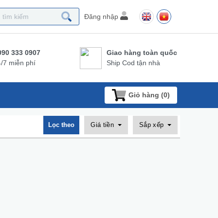
Đăng nhập
090 333 0907
Giao hàng toàn quốc
/7 miễn phí
Ship Cod tận nhà
Giỏ hàng (
0
)
Lọc theo
Giá tiền
Sắp xếp