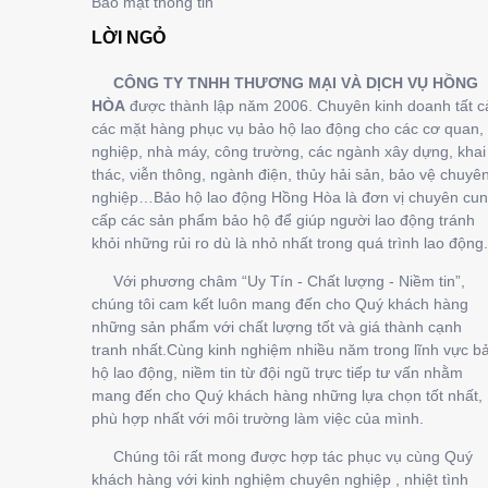
Bảo mật thông tin
LỜI NGỎ
CÔNG TY TNHH THƯƠNG MẠI VÀ DỊCH VỤ HỒNG
HÒA
được thành lập năm 2006. Chuyên kinh doanh tất c
các mặt hàng phục vụ bảo hộ lao động cho các cơ quan, 
nghiệp, nhà máy, công trường, các ngành xây dựng, khai
thác, viễn thông, ngành điện, thủy hải sản, bảo vệ chuyê
nghiệp…Bảo hộ lao động Hồng Hòa là đơn vị chuyên cu
cấp các sản phẩm bảo hộ để giúp người lao động tránh
khỏi những rủi ro dù là nhỏ nhất trong quá trình lao động.
Với phương châm “Uy Tín - Chất lượng - Niềm tin”,
chúng tôi cam kết luôn mang đến cho Quý khách hàng
những sản phẩm với chất lượng tốt và giá thành cạnh
tranh nhất.Cùng kinh nghiệm nhiều năm trong lĩnh vực b
hộ lao động, niềm tin từ đội ngũ trực tiếp tư vấn nhằm
mang đến cho Quý khách hàng những lựa chọn tốt nhất,
phù hợp nhất với môi trường làm việc của mình.
Chúng tôi rất mong được hợp tác phục vụ cùng Quý
khách hàng với kinh nghiệm chuyên nghiệp , nhiệt tình