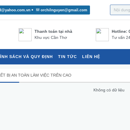
d@yahoo.com.vn
orchilnguyen@gmail.com
Thanh toán tại nhà
Hotline: 
Khu vực Cần Thơ
Tư vấn 24
ÍNH SÁCH VÀ QUY ĐỊNH
TIN TỨC
LIÊN HỆ
IẾT BỊ AN TOÀN LÀM VIỆC TRÊN CAO
Không có dữ liệu