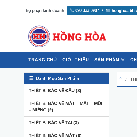
Bộ phận kinh doanh
090 333 0907
honghoa.bhl
TRANG CHỦ
GIỚI THIỆU
SẢN PHẨM
CH
Danh Mục Sản Phẩm
TH
THIẾT BỊ BẢO VỆ ĐẦU
(8)
THIẾT BỊ BẢO VỆ MẮT – MẶT – MŨI
– MIỆNG
(9)
THIẾT BỊ BẢO VỆ TAI
(3)
THIẾT BỊ BẢO VỆ MẶT
(9)