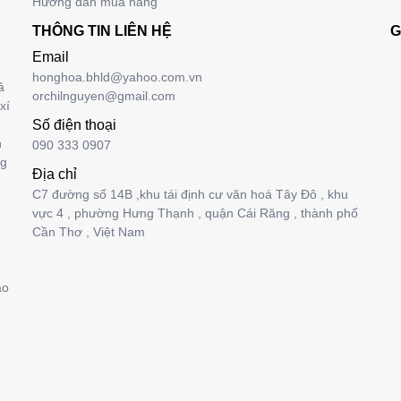
Hướng dẫn mua hàng
THÔNG TIN LIÊN HỆ
G
Email
honghoa.bhld@yahoo.com.vn
ả
orchilnguyen@gmail.com
xí
Số điện thoại
n
090 333 0907
ng
Địa chỉ
C7 đường số 14B ,khu tái định cư văn hoá Tây Đô , khu
vực 4 , phường Hưng Thạnh , quận Cái Răng , thành phố
Cần Thơ , Việt Nam
ảo