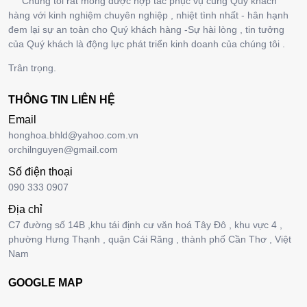
Chúng tôi rất mong được hợp tác phục vụ cùng Quý khách
hàng với kinh nghiệm chuyên nghiệp , nhiệt tình nhất - hân hạnh
đem lại sự an toàn cho Quý khách hàng -Sự hài lòng , tin tưởng
của Quý khách là động lực phát triển kinh doanh của chúng tôi .
Trân trọng.
THÔNG TIN LIÊN HỆ
Email
honghoa.bhld@yahoo.com.vn
orchilnguyen@gmail.com
Số điện thoại
090 333 0907
Địa chỉ
C7 đường số 14B ,khu tái định cư văn hoá Tây Đô , khu vực 4 ,
phường Hưng Thạnh , quận Cái Răng , thành phố Cần Thơ , Việt
Nam
GOOGLE MAP