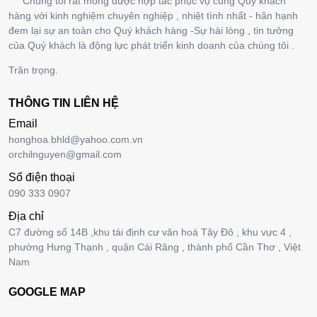
Chúng tôi rất mong được hợp tác phục vụ cùng Quý khách
hàng với kinh nghiệm chuyên nghiệp , nhiệt tình nhất - hân hạnh
đem lại sự an toàn cho Quý khách hàng -Sự hài lòng , tin tưởng
của Quý khách là động lực phát triển kinh doanh của chúng tôi .
Trân trọng.
THÔNG TIN LIÊN HỆ
Email
honghoa.bhld@yahoo.com.vn
orchilnguyen@gmail.com
Số điện thoại
090 333 0907
Địa chỉ
C7 đường số 14B ,khu tái định cư văn hoá Tây Đô , khu vực 4 ,
phường Hưng Thạnh , quận Cái Răng , thành phố Cần Thơ , Việt
Nam
GOOGLE MAP