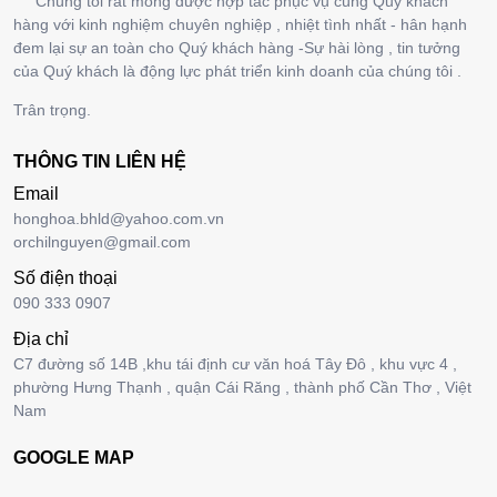
Chúng tôi rất mong được hợp tác phục vụ cùng Quý khách
hàng với kinh nghiệm chuyên nghiệp , nhiệt tình nhất - hân hạnh
đem lại sự an toàn cho Quý khách hàng -Sự hài lòng , tin tưởng
của Quý khách là động lực phát triển kinh doanh của chúng tôi .
Trân trọng.
THÔNG TIN LIÊN HỆ
Email
honghoa.bhld@yahoo.com.vn
orchilnguyen@gmail.com
Số điện thoại
090 333 0907
Địa chỉ
C7 đường số 14B ,khu tái định cư văn hoá Tây Đô , khu vực 4 ,
phường Hưng Thạnh , quận Cái Răng , thành phố Cần Thơ , Việt
Nam
GOOGLE MAP