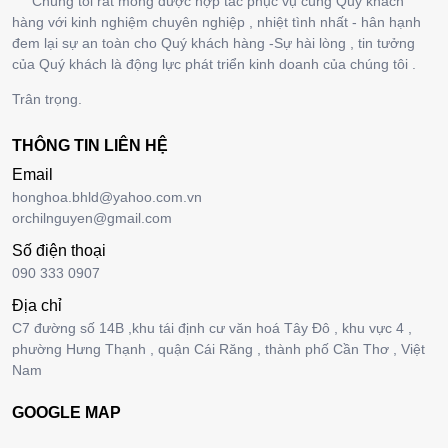
Chúng tôi rất mong được hợp tác phục vụ cùng Quý khách
hàng với kinh nghiệm chuyên nghiệp , nhiệt tình nhất - hân hạnh
đem lại sự an toàn cho Quý khách hàng -Sự hài lòng , tin tưởng
của Quý khách là động lực phát triển kinh doanh của chúng tôi .
Trân trọng.
THÔNG TIN LIÊN HỆ
Email
honghoa.bhld@yahoo.com.vn
orchilnguyen@gmail.com
Số điện thoại
090 333 0907
Địa chỉ
C7 đường số 14B ,khu tái định cư văn hoá Tây Đô , khu vực 4 ,
phường Hưng Thạnh , quận Cái Răng , thành phố Cần Thơ , Việt
Nam
GOOGLE MAP