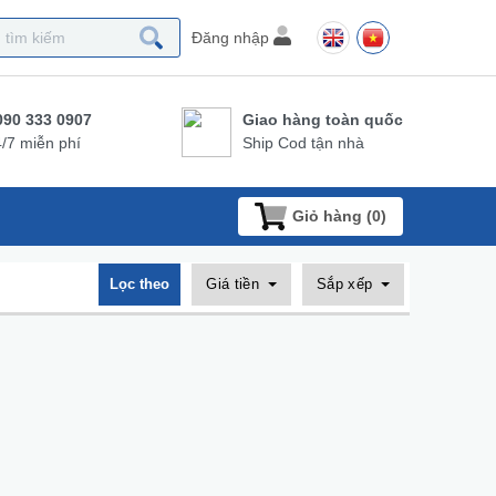
Đăng nhập
090 333 0907
Giao hàng toàn quốc
/7 miễn phí
Ship Cod tận nhà
Giỏ hàng (
0
)
Lọc theo
Giá tiền
Sắp xếp