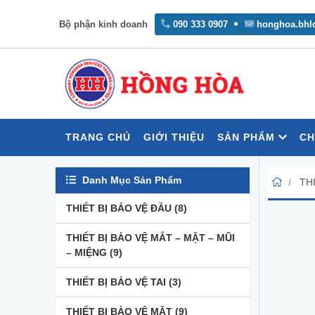
Bộ phận kinh doanh
090 333 0907
honghoa.bhl
TRANG CHỦ
GIỚI THIỆU
SẢN PHẨM
CH
Danh Mục Sản Phẩm
THI
THIẾT BỊ BẢO VỆ ĐẦU
(8)
THIẾT BỊ BẢO VỆ MẮT – MẶT – MŨI
– MIỆNG
(9)
THIẾT BỊ BẢO VỆ TAI
(3)
THIẾT BỊ BẢO VỆ MẶT
(9)