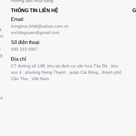
Hướng dẫn mua hàng
THÔNG TIN LIÊN HỆ
G
Email
honghoa.bhld@yahoo.com.vn
ả
orchilnguyen@gmail.com
xí
Số điện thoại
n
090 333 0907
ng
Địa chỉ
C7 đường số 14B ,khu tái định cư văn hoá Tây Đô , khu
vực 4 , phường Hưng Thạnh , quận Cái Răng , thành phố
Cần Thơ , Việt Nam
ảo