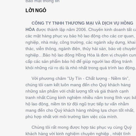
Bảo mật thông tin
LỜI NGỎ
CÔNG TY TNHH THƯƠNG MẠI VÀ DỊCH VỤ HỒNG
HÒA
được thành lập năm 2006. Chuyên kinh doanh tất c
các mặt hàng phục vụ bảo hộ lao động cho các cơ quan, 
nghiệp, nhà máy, công trường, các ngành xây dựng, khai
thác, viễn thông, ngành điện, thủy hải sản, bảo vệ chuyê
nghiệp…Bảo hộ lao động Hồng Hòa là đơn vị chuyên cu
cấp các sản phẩm bảo hộ để giúp người lao động tránh
khỏi những rủi ro dù là nhỏ nhất trong quá trình lao động.
Với phương châm “Uy Tín - Chất lượng - Niềm tin”,
chúng tôi cam kết luôn mang đến cho Quý khách hàng
những sản phẩm với chất lượng tốt và giá thành cạnh
tranh nhất.Cùng kinh nghiệm nhiều năm trong lĩnh vực b
hộ lao động, niềm tin từ đội ngũ trực tiếp tư vấn nhằm
mang đến cho Quý khách hàng những lựa chọn tốt nhất,
phù hợp nhất với môi trường làm việc của mình.
Chúng tôi rất mong được hợp tác phục vụ cùng Quý
khách hàng với kinh nghiệm chuyên nghiệp , nhiệt tình