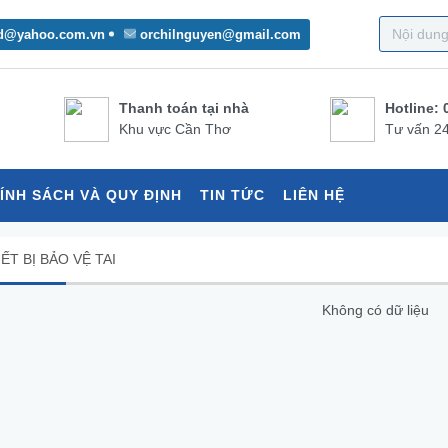
d@yahoo.com.vn
orchilnguyen@gmail.com
Thanh toán tại nhà
Hotline: 
Khu vực Cần Thơ
Tư vấn 24
ÍNH SÁCH VÀ QUY ĐỊNH
TIN TỨC
LIÊN HỆ
ẾT BỊ BẢO VỆ TAI
Không có dữ liệu