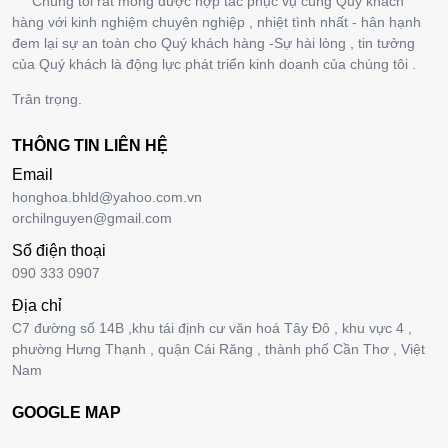
Chúng tôi rất mong được hợp tác phục vụ cùng Quý khách
hàng với kinh nghiệm chuyên nghiệp , nhiệt tình nhất - hân hạnh
đem lại sự an toàn cho Quý khách hàng -Sự hài lòng , tin tưởng
của Quý khách là động lực phát triển kinh doanh của chúng tôi .
Trân trọng.
THÔNG TIN LIÊN HỆ
Email
honghoa.bhld@yahoo.com.vn
orchilnguyen@gmail.com
Số điện thoại
090 333 0907
Địa chỉ
C7 đường số 14B ,khu tái định cư văn hoá Tây Đô , khu vực 4 ,
phường Hưng Thạnh , quận Cái Răng , thành phố Cần Thơ , Việt
Nam
GOOGLE MAP