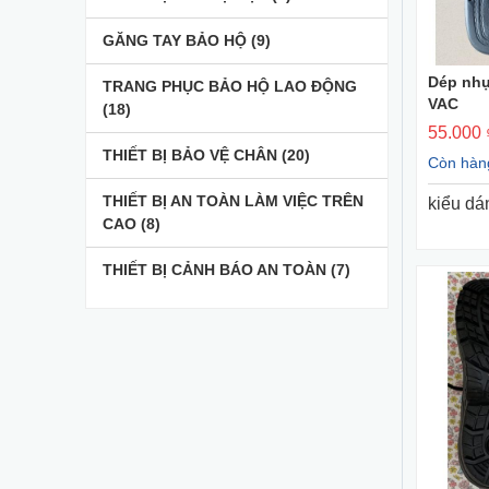
GĂNG TAY BẢO HỘ
(9)
Dép nhự
TRANG PHỤC BẢO HỘ LAO ĐỘNG
VAC
(18)
55.000 
THIẾT BỊ BẢO VỆ CHÂN
(20)
Còn hàn
THIẾT BỊ AN TOÀN LÀM VIỆC TRÊN
kiểu dá
CAO
(8)
THIẾT BỊ CẢNH BÁO AN TOÀN
(7)