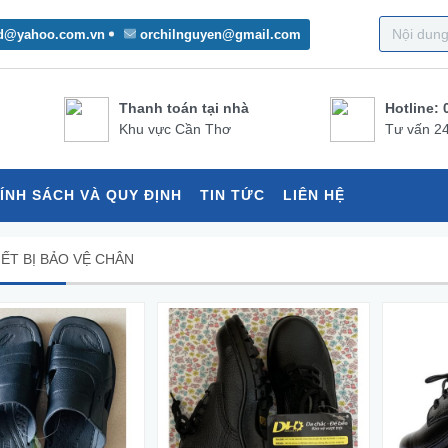
d@yahoo.com.vn
orchilnguyen@gmail.com
Thanh toán tại nhà
Hotline: 
Khu vực Cần Thơ
Tư vấn 24
ÍNH SÁCH VÀ QUY ĐỊNH
TIN TỨC
LIÊN HỆ
IẾT BỊ BẢO VỆ CHÂN