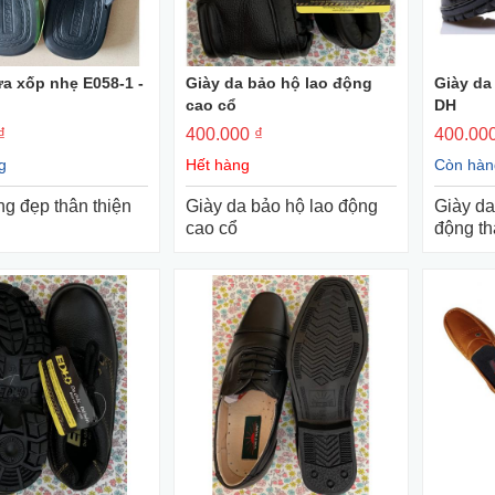
a xốp nhẹ E058-1 -
Giày da bảo hộ lao động
Giày da
+ Mua Ngay
+ Mua Ngay
cao cổ
DH
₫
400.000 ₫
400.000
g
Hết hàng
Còn hàn
ng đẹp thân thiện
Giày da bảo hộ lao động
Giày da
cao cổ
động t