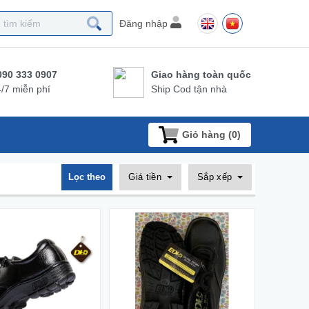
Đăng nhập
090 333 0907
Giao hàng toàn quốc
/7 miễn phí
Ship Cod tận nhà
Giỏ hàng (
0
)
Lọc theo
Giá tiền
Sắp xếp