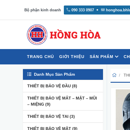
Bộ phận kinh doanh
090 333 0907
honghoa.bhl
TRANG CHỦ
GIỚI THIỆU
SẢN PHẨM
CH
Danh Mục Sản Phẩm
TH
THIẾT BỊ BẢO VỆ ĐẦU
(8)
THIẾT BỊ BẢO VỆ MẮT – MẶT – MŨI
– MIỆNG
(9)
THIẾT BỊ BẢO VỆ TAI
(3)
THIẾT BỊ BẢO VỆ MẶT
(9)