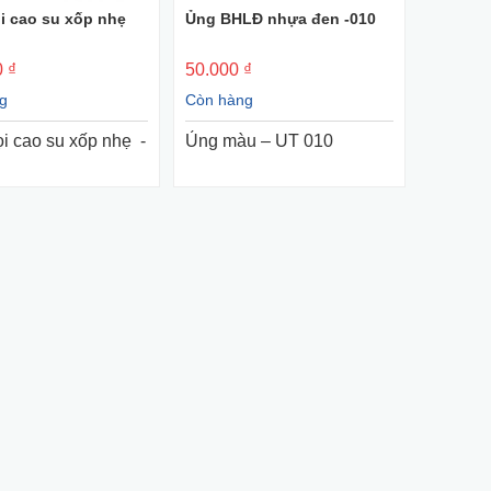
i cao su xốp nhẹ
Ủng BHLĐ nhựa đen -010
+ Mua Ngay
+ Mua Ngay
 ₫
50.000 ₫
g
Còn hàng
i cao su xốp nhẹ -
Ủng màu – UT 010