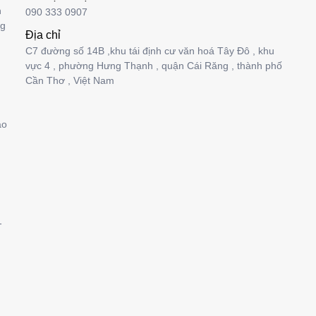
n
090 333 0907
ng
Địa chỉ
C7 đường số 14B ,khu tái định cư văn hoá Tây Đô , khu
vực 4 , phường Hưng Thạnh , quận Cái Răng , thành phố
Cần Thơ , Việt Nam
ảo
-