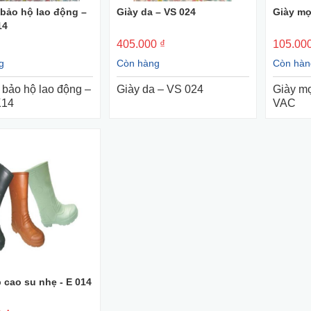
 bảo hộ lao động –
Giày da – VS 024
Giày mọ
+ Mua Ngay
+ Mua Ngay
14
405.000 ₫
105.000
g
Còn hàng
Còn hàn
 bảo hộ lao động –
Giày da – VS 024
Giày mọ
K14
VAC
 cao su nhẹ - E 014
+ Mua Ngay