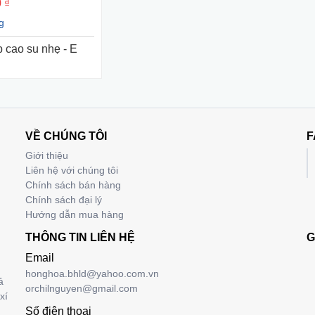
 ₫
g
 cao su nhẹ - E
VỀ CHÚNG TÔI
F
Giới thiệu
Liên hệ với chúng tôi
Chính sách bán hàng
Chính sách đại lý
Hướng dẫn mua hàng
THÔNG TIN LIÊN HỆ
G
Email
honghoa.bhld@yahoo.com.vn
ả
orchilnguyen@gmail.com
xí
Số điện thoại