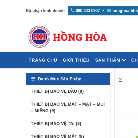
Bộ phận kinh doanh
090 333 0907
honghoa.bhl
TRANG CHỦ
GIỚI THIỆU
SẢN PHẨM
CH
Danh Mục Sản Phẩm
THIẾT BỊ BẢO VỆ ĐẦU
(8)
THIẾT BỊ BẢO VỆ MẮT – MẶT – MŨI
– MIỆNG
(9)
THIẾT BỊ BẢO VỆ TAI
(3)
THIẾT BỊ BẢO VỆ MẶT
(9)