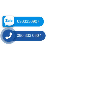
0903330907
090 333 0907
CÁC CHÍNH SÁCH
Chính sách vận chuyển
Quy định bảo hành
Chính sách thanh toán
Chính sách đổi trả
Bảo mật thông tin
LỜI NGỎ
CÔNG TY TNHH THƯƠNG MẠI VÀ DỊCH VỤ HỒNG
HÒA
được thành lập năm 2006. Chuyên kinh doanh tất c