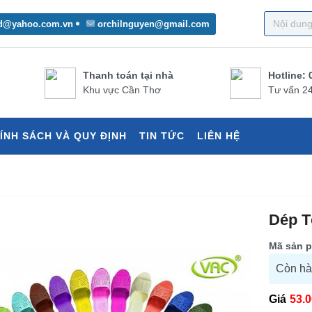
d@yahoo.com.vn
orchilnguyen@gmail.com
Thanh toán tại nhà
Hotline: 
Khu vực Cần Thơ
Tư vấn 24
ÍNH SÁCH VÀ QUY ĐỊNH
TIN TỨC
LIÊN HỆ
Dép T
Mã sản p
Còn h
Giá
53.0