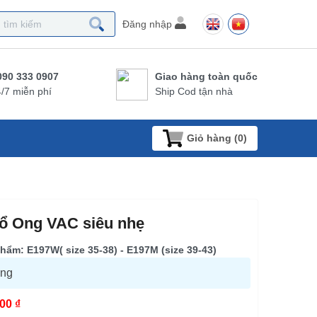
Đăng nhập
090 333 0907
Giao hàng toàn quốc
/7 miễn phí
Ship Cod tận nhà
Giỏ hàng (
0
)
ổ Ong VAC siêu nhẹ
hẩm: E197W( size 35-38) - E197M (size 39-43)
àng
00 ₫