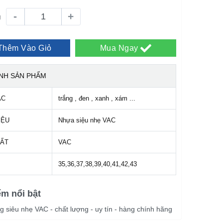
-
+
g
Thêm Vào Giỏ
Mua Ngay
ÍNH SẢN PHẨM
ẮC
trắng , đen , xanh , xám ...
IỆU
Nhựa siệu nhẹ VAC
UẤT
VAC
35,36,37,38,39,40,41,42,43
ểm nổi bật
g siêu nhẹ VAC - chất lượng - uy tín - hàng chính hãng