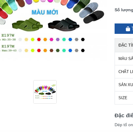
Số lượn
ĐẶC T
MÀU S
CHẤT L
SẢN X
SIZE
Đặc đi
Dép tổ on