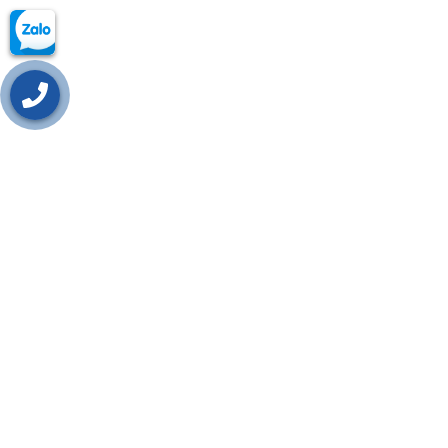
CÁC CHÍNH SÁCH
VỀ CHÚNG TÔI
Chính sách vận chuyển
Giới thiệu
Quy định bảo hành
Liên hệ với chúng tôi
Chính sách thanh toán
Chính sách bán hàng
Chính sách đổi trả
Chính sách đại lý
Bảo mật thông tin
Hướng dẫn mua hàng
FANPAGE
Bảo Hộ Lao Động Hồng Hòa - Bảo Hộ Lao Động Tại Cần Thơ
LỜI NGỎ
CÔNG TY TNHH THƯƠNG MẠI VÀ DỊCH VỤ HỒNG HÒA