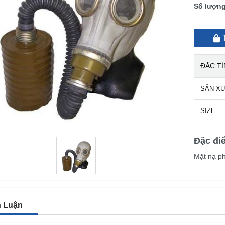
Số lượn
ĐẶC T
SẢN X
SIZE
Đặc đi
Mặt nạ p
h Luận