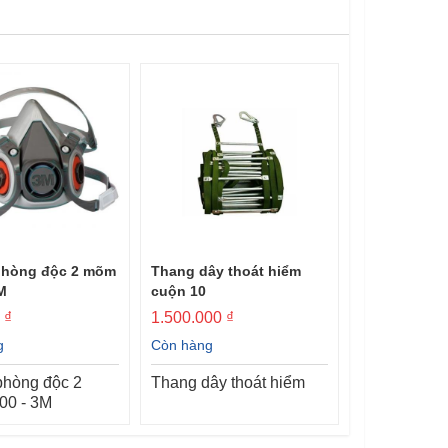
phòng độc 2 mõm
Thang dây thoát hiểm
Mặt nạ phòn
M
cuộn 10
6100 - 3M
 ₫
1.500.000 ₫
750.000 ₫
g
Còn hàng
Còn hàng
phòng độc 2
Thang dây thoát hiểm
Mặt nạ phòn
00 - 3M
mõm 6100 -