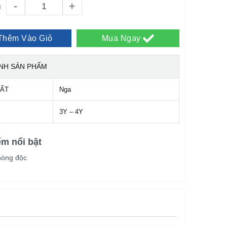
-
+
g
Thêm Vào Giỏ
Mua Ngay
ÍNH SẢN PHẨM
UẤT
Nga
3Y – 4Y
ểm nổi bật
hòng độc