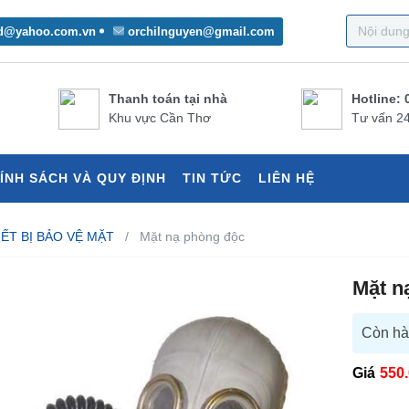
d@yahoo.com.vn
orchilnguyen@gmail.com
Thanh toán tại nhà
Hotline: 
Khu vực Cần Thơ
Tư vấn 24
ÍNH SÁCH VÀ QUY ĐỊNH
TIN TỨC
LIÊN HỆ
IẾT BỊ BẢO VỆ MẶT
Mặt nạ phòng độc
Mặt n
Còn h
Giá
550.