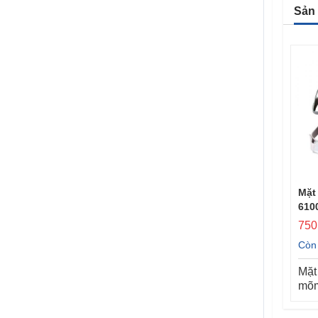
Sản
Mặt nạ phòng độc 2 mõm
Thang dây thoát hiểm
Mặt
6100 - 3M
cuộn 10
610
750.000 ₫
1.500.000 ₫
750
Còn hàng
Còn hàng
Còn
Mặt nạ phòng độc 2
Thang dây thoát hiểm
Mặt
mõm 6100 - 3M
mõm