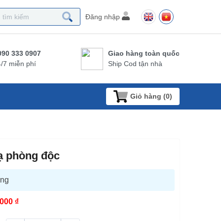
Đăng nhập
090 333 0907
Giao hàng toàn quốc
/7 miễn phí
Ship Cod tận nhà
Giỏ hàng (
0
)
ạ phòng độc
àng
000 ₫