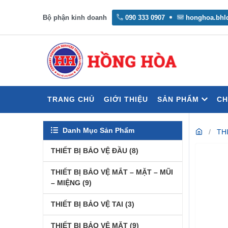
Bộ phận kinh doanh
090 333 0907
honghoa.bhl
TRANG CHỦ
GIỚI THIỆU
SẢN PHẨM
CH
Danh Mục Sản Phẩm
TH
THIẾT BỊ BẢO VỆ ĐẦU
(8)
THIẾT BỊ BẢO VỆ MẮT – MẶT – MŨI
– MIỆNG
(9)
THIẾT BỊ BẢO VỆ TAI
(3)
THIẾT BỊ BẢO VỆ MẶT
(9)