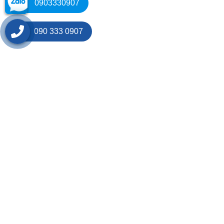
0903330907
090 333 0907
CÁC CHÍNH SÁCH
Chính sách vận chuyển
Quy định bảo hành
Chính sách thanh toán
Chính sách đổi trả
Bảo mật thông tin
LỜI NGỎ
CÔNG TY TNHH THƯƠNG MẠI VÀ DỊCH VỤ HỒNG
HÒA
được thành lập năm 2006. Chuyên kinh doanh tất c
các mặt hàng phục vụ bảo hộ lao động cho các cơ quan, 
nghiệp, nhà máy, công trường, các ngành xây dựng, khai
thác, viễn thông, ngành điện, thủy hải sản, bảo vệ chuyê
nghiệp…Bảo hộ lao động Hồng Hòa là đơn vị chuyên cu