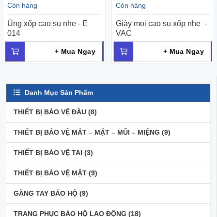
Còn hàng
Còn hàng
Ủng xốp cao su nhẹ - E
Giày mọi cao su xốp nhẹ -
014
VAC
+ Mua Ngay
+ Mua Ngay
Danh Mục Sản Phẩm
THIẾT BỊ BẢO VỆ ĐẦU
(8)
THIẾT BỊ BẢO VỆ MẮT – MẶT – MŨI – MIỆNG
(9)
THIẾT BỊ BẢO VỆ TAI
(3)
THIẾT BỊ BẢO VỆ MẶT
(9)
GĂNG TAY BẢO HỘ
(9)
TRANG PHỤC BẢO HỘ LAO ĐỘNG
(18)