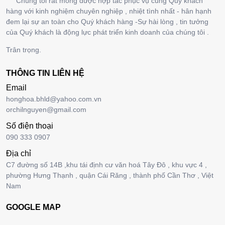
Chúng tôi rất mong được hợp tác phục vụ cùng Quý khách
hàng với kinh nghiệm chuyên nghiệp , nhiệt tình nhất - hân hạnh
đem lại sự an toàn cho Quý khách hàng -Sự hài lòng , tin tưởng
của Quý khách là động lực phát triển kinh doanh của chúng tôi .
Trân trọng.
THÔNG TIN LIÊN HỆ
Email
honghoa.bhld@yahoo.com.vn
orchilnguyen@gmail.com
Số điện thoại
090 333 0907
Địa chỉ
C7 đường số 14B ,khu tái định cư văn hoá Tây Đô , khu vực 4 ,
phường Hưng Thạnh , quận Cái Răng , thành phố Cần Thơ , Việt
Nam
GOOGLE MAP