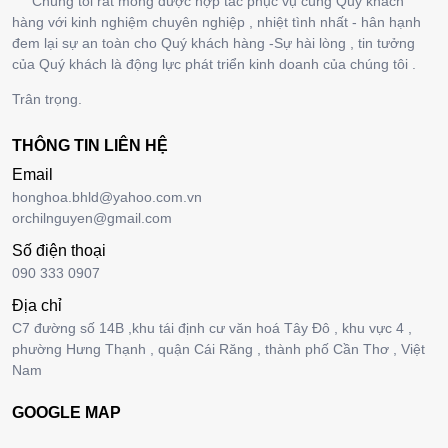
Chúng tôi rất mong được hợp tác phục vụ cùng Quý khách
hàng với kinh nghiệm chuyên nghiệp , nhiệt tình nhất - hân hạnh
đem lại sự an toàn cho Quý khách hàng -Sự hài lòng , tin tưởng
của Quý khách là động lực phát triển kinh doanh của chúng tôi .
Trân trọng.
THÔNG TIN LIÊN HỆ
Email
honghoa.bhld@yahoo.com.vn
orchilnguyen@gmail.com
Số điện thoại
090 333 0907
Địa chỉ
C7 đường số 14B ,khu tái định cư văn hoá Tây Đô , khu vực 4 ,
phường Hưng Thạnh , quận Cái Răng , thành phố Cần Thơ , Việt
Nam
GOOGLE MAP