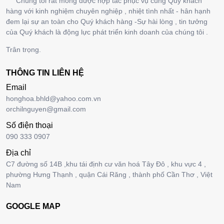
Chúng tôi rất mong được hợp tác phục vụ cùng Quý khách
hàng với kinh nghiệm chuyên nghiệp , nhiệt tình nhất - hân hạnh
đem lại sự an toàn cho Quý khách hàng -Sự hài lòng , tin tưởng
của Quý khách là động lực phát triển kinh doanh của chúng tôi .
Trân trọng.
THÔNG TIN LIÊN HỆ
Email
honghoa.bhld@yahoo.com.vn
orchilnguyen@gmail.com
Số điện thoại
090 333 0907
Địa chỉ
C7 đường số 14B ,khu tái định cư văn hoá Tây Đô , khu vực 4 ,
phường Hưng Thạnh , quận Cái Răng , thành phố Cần Thơ , Việt
Nam
GOOGLE MAP