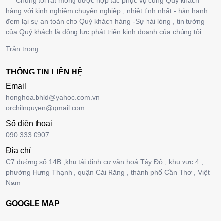
Chúng tôi rất mong được hợp tác phục vụ cùng Quý khách
hàng với kinh nghiệm chuyên nghiệp , nhiệt tình nhất - hân hạnh
đem lại sự an toàn cho Quý khách hàng -Sự hài lòng , tin tưởng
của Quý khách là động lực phát triển kinh doanh của chúng tôi .
Trân trọng.
THÔNG TIN LIÊN HỆ
Email
honghoa.bhld@yahoo.com.vn
orchilnguyen@gmail.com
Số điện thoại
090 333 0907
Địa chỉ
C7 đường số 14B ,khu tái định cư văn hoá Tây Đô , khu vực 4 ,
phường Hưng Thạnh , quận Cái Răng , thành phố Cần Thơ , Việt
Nam
GOOGLE MAP