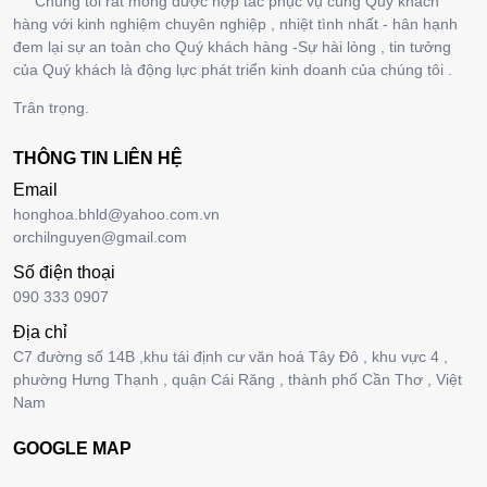
Chúng tôi rất mong được hợp tác phục vụ cùng Quý khách
hàng với kinh nghiệm chuyên nghiệp , nhiệt tình nhất - hân hạnh
đem lại sự an toàn cho Quý khách hàng -Sự hài lòng , tin tưởng
của Quý khách là động lực phát triển kinh doanh của chúng tôi .
Trân trọng.
THÔNG TIN LIÊN HỆ
Email
honghoa.bhld@yahoo.com.vn
orchilnguyen@gmail.com
Số điện thoại
090 333 0907
Địa chỉ
C7 đường số 14B ,khu tái định cư văn hoá Tây Đô , khu vực 4 ,
phường Hưng Thạnh , quận Cái Răng , thành phố Cần Thơ , Việt
Nam
GOOGLE MAP